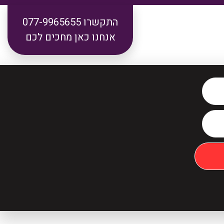
התקשרו 077-9965655
אנחנו כאן מחכים לכם
הוצאה
מעמד
דיני
לפועל
אישי
משפחה
חדלות
נזקי
פירעון
גוף
פשיטת
רשלנות
רגל
רפואית
צווארון
תאונות