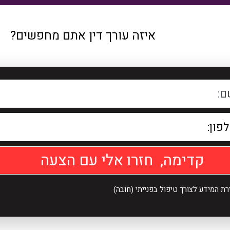
איזה עורך דין אתם מחפשים?
גירושין
צבאי
יפוי כח
צווארון
מתמשך
לבן
ירושות
תעבורה
 המידע לצורך טיפול בפנייתי (חובה)
וצוואות
הטרדה
פלילי